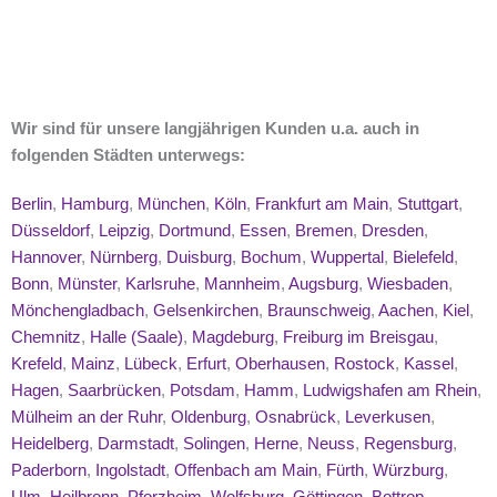
Wir sind für unsere langjährigen Kunden u.a. auch in
folgenden Städten unterwegs:
Berlin
,
Hamburg
,
München
,
Köln
,
Frankfurt am Main
,
Stuttgart
,
Düsseldorf
,
Leipzig
,
Dortmund
,
Essen
,
Bremen
,
Dresden
,
Hannover
,
Nürnberg
,
Duisburg
,
Bochum
,
Wuppertal
,
Bielefeld
,
Bonn
,
Münster
,
Karlsruhe
,
Mannheim
,
Augsburg
,
Wiesbaden
,
Mönchengladbach
,
Gelsenkirchen
,
Braunschweig
,
Aachen
,
Kiel
,
Chemnitz
,
Halle (Saale)
,
Magdeburg
,
Freiburg im Breisgau
,
Krefeld
,
Mainz
,
Lübeck
,
Erfurt
,
Oberhausen
,
Rostock
,
Kassel
,
Hagen
,
Saarbrücken
,
Potsdam
,
Hamm
,
Ludwigshafen am Rhein
,
Mülheim an der Ruhr
,
Oldenburg
,
Osnabrück
,
Leverkusen
,
Heidelberg
,
Darmstadt
,
Solingen
,
Herne
,
Neuss
,
Regensburg
,
Paderborn
,
Ingolstadt
,
Offenbach am Main
,
Fürth
,
Würzburg
,
Ulm
,
Heilbronn
,
Pforzheim
,
Wolfsburg
,
Göttingen
,
Bottrop
,