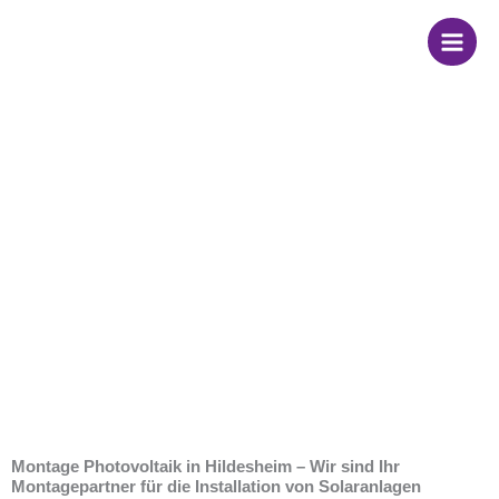
Zum
Inhalt
springen
Montage
Photovoltaik in
Hildesheim
Montage Photovoltaik in Hildesheim – Wir sind Ihr
Montagepartner für die Installation von Solaranlagen