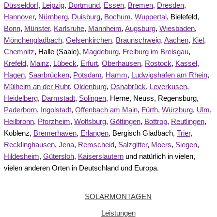
Düsseldorf
,
Leipzig
,
Dortmund
,
Essen
,
Bremen
,
Dresden
,
Hannover
,
Nürnberg
,
Duisburg
,
Bochum
,
Wuppertal
, Bielefeld,
Bonn
,
Münster
,
Karlsruhe
,
Mannheim
,
Augsburg
,
Wiesbaden
,
Mönchengladbach
,
Gelsenkirchen
,
Braunschweig
,
Aachen
,
Kiel
,
Chemnitz
, Halle (Saale),
Magdeburg
,
Freiburg im Breisgau
,
Krefeld
,
Mainz
,
Lübeck
,
Erfurt
,
Oberhausen
,
Rostock
,
Kassel
,
Hagen
,
Saarbrücken
,
Potsdam
,
Hamm
,
Ludwigshafen am Rhein
,
Mülheim an der Ruhr
,
Oldenburg
,
Osnabrück
,
Leverkusen
,
Heidelberg
,
Darmstadt
,
Solingen
, Herne, Neuss, Regensburg,
Paderborn
,
Ingolstadt
,
Offenbach am Main
,
Fürth
,
Würzburg
,
Ulm
,
Heilbronn
,
Pforzheim
,
Wolfsburg
,
Göttingen
,
Bottrop
,
Reutlingen
,
Koblenz,
Bremerhaven
,
Erlangen
, Bergisch Gladbach,
Trier
,
Recklinghausen
,
Jena
,
Remscheid
,
Salzgitter
,
Moers
,
Siegen
,
Hildesheim
,
Gütersloh
,
Kaiserslautern
und natürlich in vielen,
vielen anderen Orten in Deutschland und Europa.
SOLARMONTAGEN
Leistungen