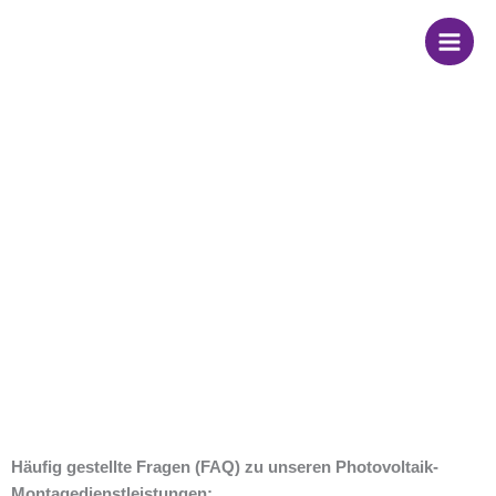
Zum
Inhalt
springen
FAQ
Häufig gestellte Fragen (FAQ) zu unseren Photovoltaik-
Montagedienstleistungen: