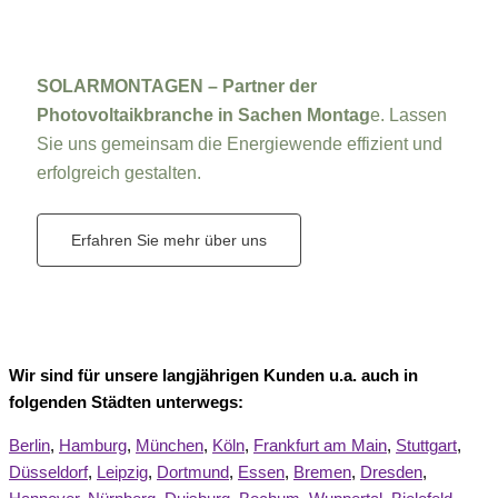
SOLARMONTAGEN – Partner der
Photovoltaikbranche in Sachen Montag
e. Lassen
Sie uns gemeinsam die Energiewende effizient und
erfolgreich gestalten.
Erfahren Sie mehr über uns
Wir sind für unsere langjährigen Kunden u.a. auch in
folgenden Städten unterwegs:
Berlin
,
Hamburg
,
München
,
Köln
,
Frankfurt am Main
,
Stuttgart
,
Düsseldorf
,
Leipzig
,
Dortmund
,
Essen
,
Bremen
,
Dresden
,