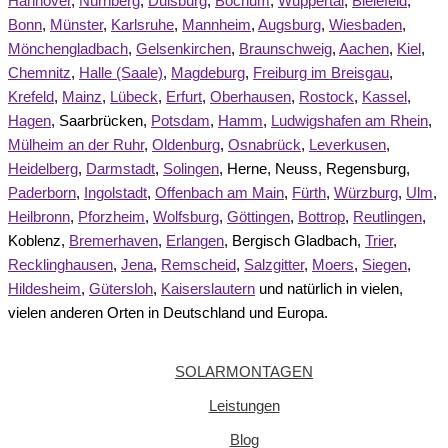
Hannover
,
Nürnberg
,
Duisburg
,
Bochum
,
Wuppertal
,
Bielefeld
,
Bonn
,
Münster
,
Karlsruhe
,
Mannheim
,
Augsburg
,
Wiesbaden
,
Mönchengladbach
,
Gelsenkirchen
,
Braunschweig
,
Aachen
,
Kiel
,
Chemnitz
,
Halle (Saale)
,
Magdeburg
,
Freiburg im Breisgau
,
Krefeld
,
Mainz
,
Lübeck
,
Erfurt
,
Oberhausen
,
Rostock
,
Kassel
,
Hagen
, Saarbrücken,
Potsdam
,
Hamm
,
Ludwigshafen am Rhein
,
Mülheim an der Ruhr
,
Oldenburg
,
Osnabrück
,
Leverkusen
,
Heidelberg
,
Darmstadt
,
Solingen
, Herne, Neuss, Regensburg,
Paderborn
,
Ingolstadt
,
Offenbach am Main
,
Fürth
,
Würzburg
,
Ulm
,
Heilbronn
,
Pforzheim
,
Wolfsburg
,
Göttingen
,
Bottrop
,
Reutlingen
,
Koblenz,
Bremerhaven
,
Erlangen
, Bergisch Gladbach,
Trier
,
Recklinghausen
,
Jena
,
Remscheid
,
Salzgitter
,
Moers
,
Siegen
,
Hildesheim
,
Gütersloh
,
Kaiserslautern
und natürlich in vielen,
vielen anderen Orten in Deutschland und Europa.
SOLARMONTAGEN
Leistungen
Blog