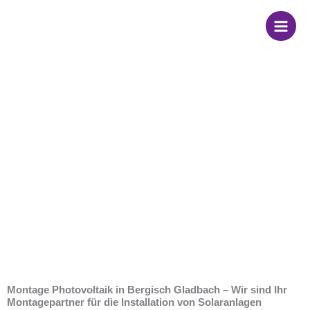
Zum
Inhalt
springen
Montage
Photovoltaik in
Bergisch Gladbach
Montage Photovoltaik in Bergisch Gladbach – Wir sind Ihr
Montagepartner für die Installation von Solaranlagen