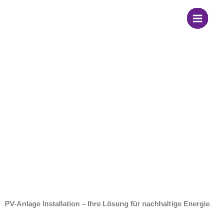
Zum
Inhalt
springen
PV Anlage
Installation
PV-Anlage Installation – Ihre Lösung für nachhaltige Energie